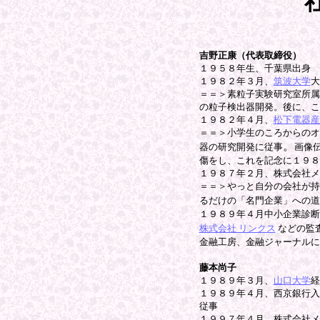
吉野正康（代表取締役）
１９５８年生、千葉県出身
１９８２年３月、
筑波大学
大
＝＝＞素粒子実験研究室所属
の粒子検出器開発。後に、こ
１９８２年４月、
松下電器産
＝＝＞小学生のころからのオ
。
器の研究開発に従事
画像
傷をし、これを記念に１９８
１９８７年２月、株式会社メ
＝＝＞やっと自分の会社が持
るだけの「名門企業」への道
１９８９年４月中小企業診断
株式会社 リンクス
などの監
金融工房、金融ジャーナルに
藤本尚子
１９８９年３月、
山口大学
経
１９８９年４月、西京銀行入
従事
１９９７年４月、株式会社メ