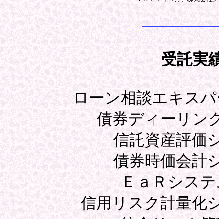
受託実
ローン相談エキスパ
債券ディーリン
信託資産評価
債券時価会計
ＥａＲシステ
信用リスク計量化