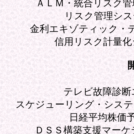
ＡＬＭ・統合リスク管
リスク管理シス
金利エキゾティック・
信用リスク計量化
テレビ故障診断
スケジューリング・システ
日経平均株価
ＤＳＳ構築支援マーケ